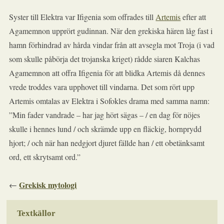
Syster till Elektra var Ifigenia som offrades till
Artemis
efter att
Agamemnon upprört gudinnan. När den grekiska hären låg fast i
hamn förhindrad av hårda vindar från att avsegla mot Troja (i vad
som skulle påbörja det trojanska kriget) rådde siaren Kalchas
Agamemnon att offra Ifigenia för att blidka Artemis då dennes
vrede troddes vara upphovet till vindarna. Det som rört upp
Artemis omtalas av Elektra i Sofokles drama med samma namn:
”Min fader vandrade – har jag hört sägas – / en dag för nöjes
skulle i hennes lund / och skrämde upp en fläckig, hornprydd
hjort; / och när han nedgjort djuret fällde han / ett obetänksamt
ord, ett skrytsamt ord.”
Grekisk mytologi
←
Textkällor