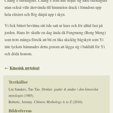
Chang’e odödlighet. Chang’e som inte nöjde sig med odödlighet
utan också ville återvända till himmelen drack i lönndom upp
hela elixiret och flög därpå upp i skyn.
Yi fick bittert bevittna sitt öde satt ur kurs och för alltid fast på
jorden. Hans liv skulle en dag ända då Fengmeng (Beng Meng)
som trots många försök att bli en lika skicklig bågskytt som Yi
inte lyckats hämnades detta genom att lägga sig i bakhåll för Yi
och döda honom.
Kinesisk mytologi
←
Textkällor
Liu Sanders, Tao Tao.
Drakar, gudar & andar i den kinesiska
mytologin
(1985).
Roberts, Jeremy.
Chinese Mythology A to Z
(2010).
Bildreferens