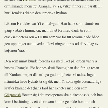
ormliknande monstret Xiangliu av Yi, vilket finner sin parallell i
hur Herakles dräpte den lerneiska hydran.
Liksom Herakles var Yi en halvgud. Han hade som nämnts en
gång vistats i himmelen, men blivit förvisad därifrån som
otacksamhetens lön – Di Jun som var far till solarna hade både
gett uppdraget och utverkat förvisningen, pressad därvidlag av
kejsaren Yao.
Den som minst kunde försona sig med livet på jorden var Yis
hustru Chang’e. För hennes skull företog han den farliga resan
till Kunlun, berget där många gudomligheter vistades. Ingen
människa hade lyckats ta sig dit, men Yi som ägde övernaturliga
krafter klarade det (hans färd har likheter med den som
Gilgamesh
företar sig i det mesopotamiska hjälteeposet), och han
kom i besittning av ett elixir som kunde ge både honom och