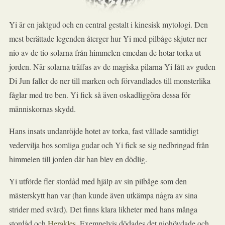
Yi är en jaktgud och en central gestalt i kinesisk mytologi. Den
mest berättade legenden återger hur Yi med pilbåge skjuter ner
nio av de tio solarna från himmelen emedan de hotar torka ut
jorden. När solarna träffas av de magiska pilarna Yi fått av guden
Di Jun faller de ner till marken och förvandlades till monsterlika
fåglar med tre ben. Yi fick så även oskadliggöra dessa för
människornas skydd.
Hans insats undanröjde hotet av torka, fast vållade samtidigt
vedervilja hos somliga gudar och Yi fick se sig nedbringad från
himmelen till jorden där han blev en dödlig.
Yi utförde fler stordåd med hjälp av sin pilbåge som den
mästerskytt han var (han kunde även utkämpa några av sina
strider med svärd). Det finns klara likheter med hans många
stordåd och
Herakles
. Exempelvis dödades det niohövdade och