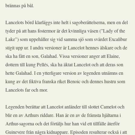
brännas på bål.
Lancelots börd klarläggs inte helt i sagoberättelserna, men en del
tyder på att hans fostermor är det kvinnliga väsen (”Lady of the
Lake”) som uppehåller sig vid samma sjö som svärdet Excalibur
stigit upp ur. I andra versioner är Lancelot hennes älskare och de
ska ha fått en son, Galahad. Vissa versioner anger att Elaine,
dottern till kung Pellés, ska ha äktat Lancelot och att deras son
hette Galahad. I en ytterligare version av legenden utnämns en
kung av det fiktiva franska riket Benoic och dennes hustru som
Lancelots far och mor.
Legenden berättar att Lancelot anländer till slottet Camelot och
blir en av Arthurs riddare. Han är en av de främsta hjältarna i
Arthur-sagorna och det förtäljs hur han vid ett tillfälle återför
Guinevere från några kidnappare. Episoden resulterar också i att